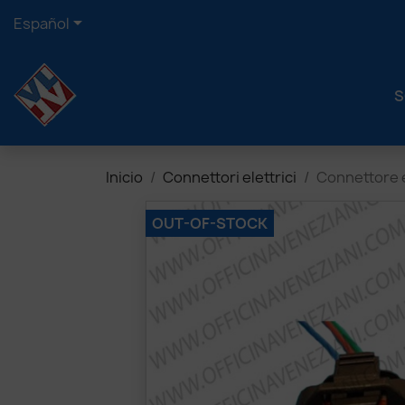

Español
S
Inicio
Connettori elettrici
Connettore el
OUT-OF-STOCK