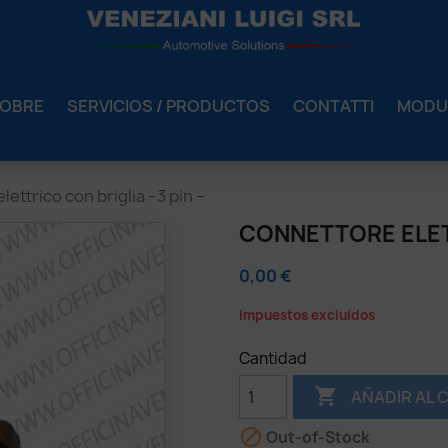
OBRE
SERVICIOS / PRODUCTOS
CONTATTI
MODU
ettrico con briglia –3 pin –
CONNETTORE ELETT
0,00 €
Impuestos excluidos
Cantidad

AÑADIR AL 

Out-of-Stock