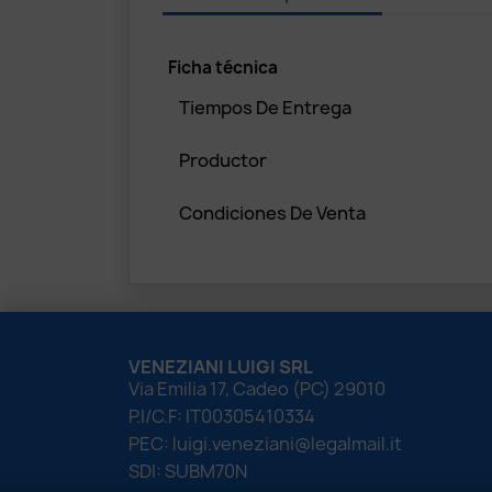
Ficha técnica
Tiempos De Entrega
Productor
Condiciones De Venta
VENEZIANI LUIGI SRL
Via Emilia 17, Cadeo (PC) 29010
P.I/C.F: IT00305410334
PEC: luigi.veneziani@legalmail.it
SDI: SUBM70N