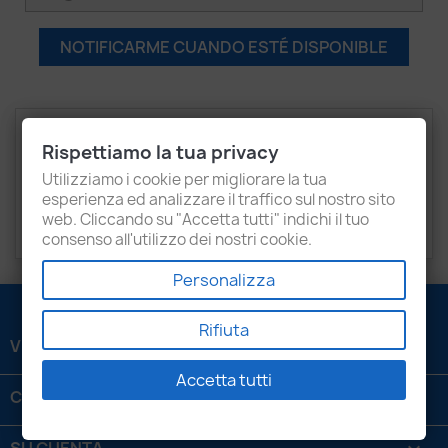
NOTIFICARME CUANDO ESTÉ DISPONIBLE
Descripción
Detalles del producto
Rispettiamo la tua privacy
Recensioni
Utilizziamo i cookie per migliorare la tua
esperienza ed analizzare il traffico sul nostro sito
web. Cliccando su "Accetta tutti" indichi il tuo
AUDI
A3
consenso all'utilizzo dei nostri cookie.
Personalizza
Rifiuta
VENEZIANI LUIGI SRL

Accetta tutti
CONTATTACI
