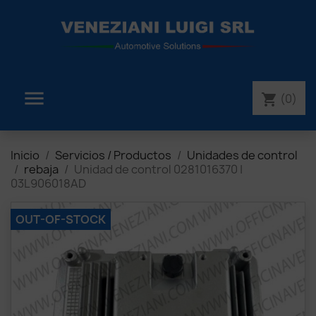

(0)
shopping_cart
Inicio
Servicios / Productos
Unidades de control
rebaja
Unidad de control 0281016370 |
03L906018AD
OUT-OF-STOCK