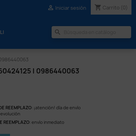
shopping_cart

Carrito
(0)
Iniciar sesión
search
LI
 0986440063
0424125 | 0986440063
DE REEMPLAZO
: ¡atención! día de envío
devolución
DE REEMPLAZO
: envío inmediato