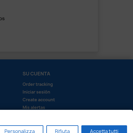
os
SU CUENTA
Order tracking
Iniciar sesión
Create account
Mis alertas
Personalizza
Rifiuta
Accetta tutti
i