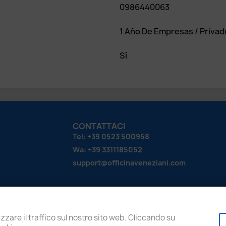
0986440063
1 Año De Empresas / Privad
Sí
CONTATTACI
Tel: +39 0523 500958
Wa: +39 3311185052
support@officinaveneziani.com
zzare il traffico sul nostro sito web. Cliccando su
Copyright © 2026 - Veneziani Luigi srl - Tutti i diritti riservat