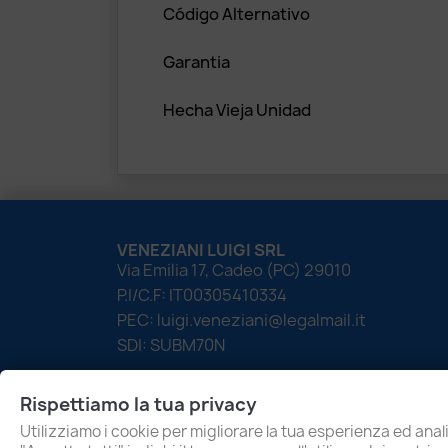
Código Alternativo
Garantia
Hecha Vieja Unidad
VENEZIANI LUIGI SRL
Via Emilia 17, Cadeo (PC) 29010
P.I/C.F: IT00305410334
PEC: luigi.veneziani@legalmail.it
SDI: SUBM70N
Rispettiamo la tua privacy
Utilizziamo i cookie per migliorare la tua esperienza ed anali