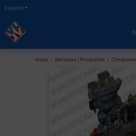

Español
S
Inicio
Servicios / Productos
Component