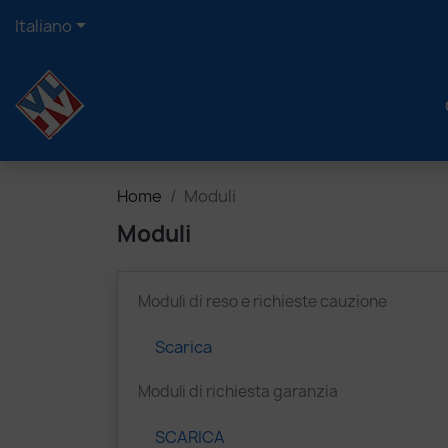

Italiano
Home
Moduli
Moduli
Moduli di reso e richieste cauzione
Scarica
Moduli di richiesta garanzia
SCARICA