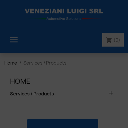

(0)
shopping_cart
Home
Services / Products
HOME

Services / Products