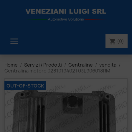

(0)
shopping_cart
Home
Servizi / Prodotti
Centraline
vendita
Centralina motore 0281019402 | 03L906018RM
OUT-OF-STOCK