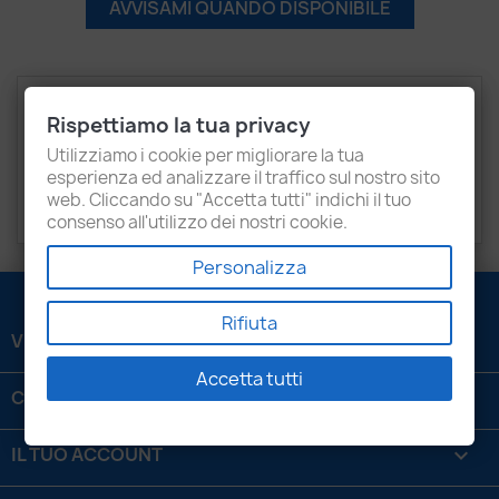
AVVISAMI QUANDO DISPONIBILE
Descrizione
Dettagli del prodotto
Rispettiamo la tua privacy
Recensioni
Utilizziamo i cookie per migliorare la tua
esperienza ed analizzare il traffico sul nostro sito
web. Cliccando su "Accetta tutti" indichi il tuo
SEAT
Alhambra
consenso all'utilizzo dei nostri cookie.
Personalizza
Rifiuta
VENEZIANI LUIGI SRL

Accetta tutti
CONTATTACI

IL TUO ACCOUNT
