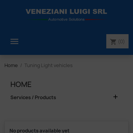

(0)
shopping_cart
Home
Tuning Light vehicles
HOME

Services / Products
No products available yet