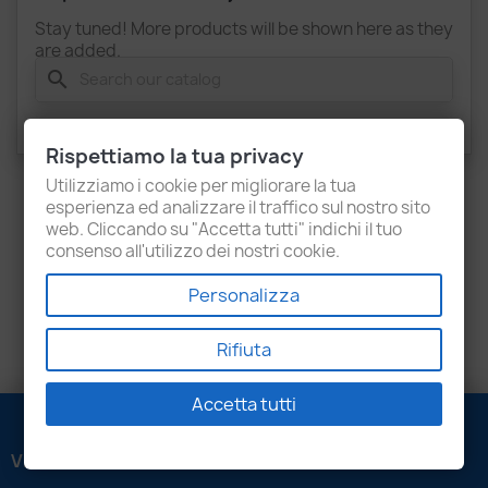
Stay tuned! More products will be shown here as they
are added.
search
Rispettiamo la tua privacy
Utilizziamo i cookie per migliorare la tua
esperienza ed analizzare il traffico sul nostro sito
web. Cliccando su "Accetta tutti" indichi il tuo
consenso all'utilizzo dei nostri cookie.
Personalizza
Rifiuta
Accetta tutti
VENEZIANI LUIGI SRL
