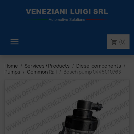

(0)
shopping_cart
Home
Services / Products
Diesel components
Pumps
Common Rail
Bosch pump 0445010763