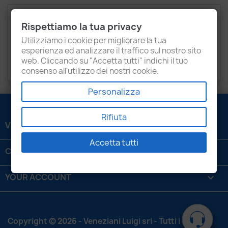
Description
Product Details
Rispettiamo la tua privacy
Attachments
Recensioni
Utilizziamo i cookie per migliorare la tua
esperienza ed analizzare il traffico sul nostro sito
web. Cliccando su "Accetta tutti" indichi il tuo
RENAULT
1.5 DCI
consenso all'utilizzo dei nostri cookie.
Personalizza
Rifiuta
VENEZIANI LUIGI SRL

Accetta tutti
CONTATTACI

YOUR ACCOUNT

Copyright © 2026 - Veneziani Luigi srl - Tutti i diritti