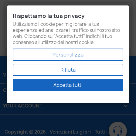
Description
Product Details
Rispettiamo la tua privacy
Attachments
Recensioni
Utilizziamo i cookie per migliorare la tua
esperienza ed analizzare il traffico sul nostro sito
web. Cliccando su "Accetta tutti" indichi il tuo
Audi VW Porsche 2.7-3.0 Tdi
consenso all'utilizzo dei nostri cookie.
Personalizza
Rifiuta
VENEZIANI LUIGI SRL

Accetta tutti
CONTATTACI

YOUR ACCOUNT

Copyright © 2026 - Veneziani Luigi srl - Tutti i diritti