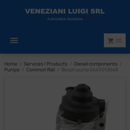

(0)
shopping_cart
Home
Services / Products
Diesel components
Pumps
Common Rail
Bosch pump 0445010646