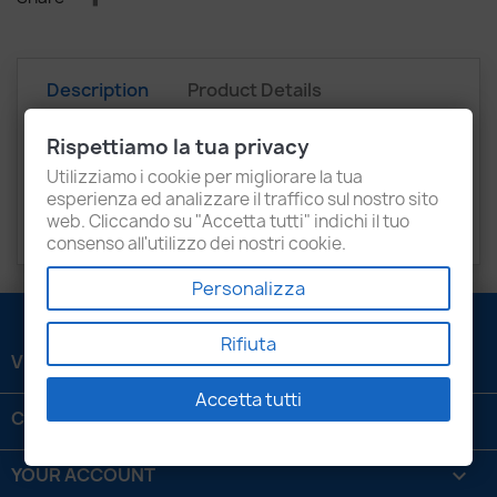
Description
Product Details
Attachments
Recensioni
Rispettiamo la tua privacy
Utilizziamo i cookie per migliorare la tua
331002A420
esperienza ed analizzare il traffico sul nostro sito
web. Cliccando su "Accetta tutti" indichi il tuo
Kia
consenso all'utilizzo dei nostri cookie.
Personalizza
Rifiuta
VENEZIANI LUIGI SRL

Accetta tutti
CONTATTACI

YOUR ACCOUNT
