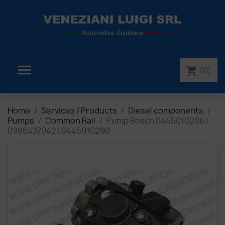

(0)
shopping_cart
Home
Services / Products
Diesel components
Pumps
Common Rail
Pump Bosch 0445010206 |
0986437042 | 0445010290