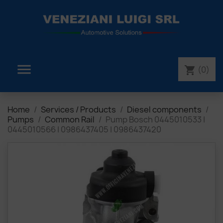

(0)
shopping_cart
Home
Services / Products
Diesel components
Pumps
Common Rail
Pump Bosch 0445010533 |
0445010566 | 0986437405 | 0986437420