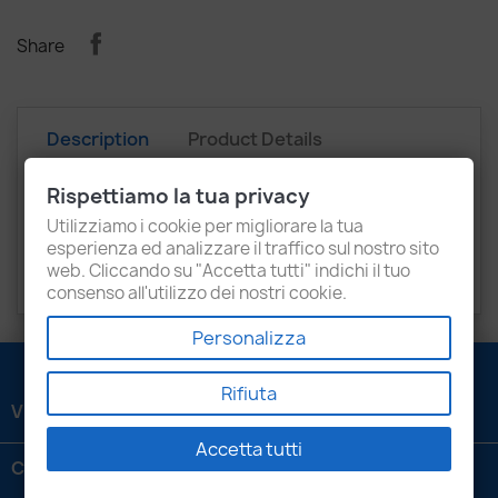
Share
Description
Product Details
Attachments
Recensioni
Rispettiamo la tua privacy
Utilizziamo i cookie per migliorare la tua
03L130755AB
esperienza ed analizzare il traffico sul nostro sito
web. Cliccando su "Accetta tutti" indichi il tuo
Skoda, Volkswagen.
consenso all'utilizzo dei nostri cookie.
Personalizza
Rifiuta
VENEZIANI LUIGI SRL

Accetta tutti
CONTATTACI
