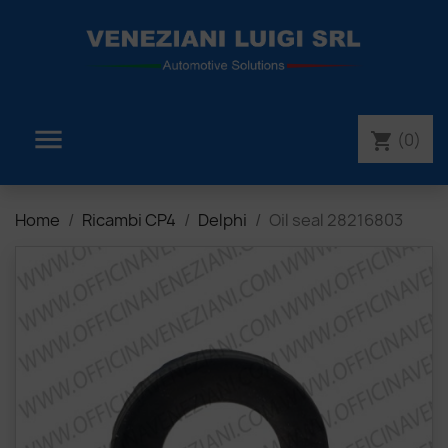

(0)
shopping_cart
Home
Ricambi CP4
Delphi
Oil seal 28216803