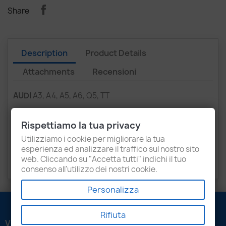
Share
Description
Product Details
Attachments
Recensioni
AUDI
A3, A4, A5, A6, Q5, TT
SEAT
Altea, Exeo, Leon, Toledo
Rispettiamo la tua privacy
SKODA
Octavia, Superb, Yeti
Utilizziamo i cookie per migliorare la tua
esperienza ed analizzare il traffico sul nostro sito
VOLKSWAGEN
Eos, Golf, Jetta, Passat, Scirocco,
web. Cliccando su "Accetta tutti" indichi il tuo
Tiguan
consenso all'utilizzo dei nostri cookie.
Personalizza
Rifiuta
VENEZIANI LUIGI SRL
