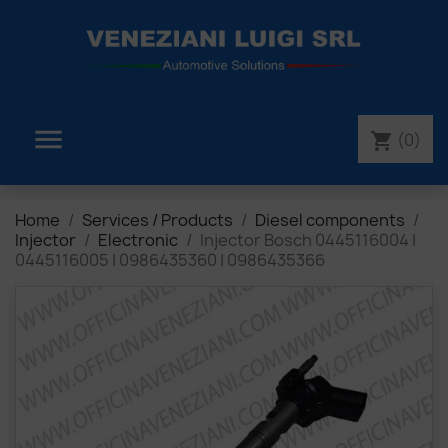

(0)
shopping_cart
Home
Services / Products
Diesel components
Injector
Electronic
Injector Bosch 0445116004 |
0445116005 | 0986435360 | 0986435366