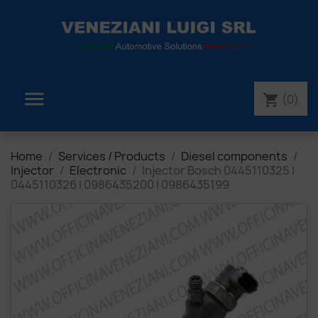

(0)
shopping_cart
Home
Services / Products
Diesel components
Injector
Electronic
Injector Bosch 0445110325 |
0445110326 | 0986435200 | 0986435199