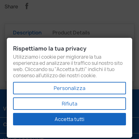
Share
Description
Product Details
Attachments
Recensioni
Rispettiamo la tua privacy
Utilizziamo i cookie per migliorare la tua
CHEVROLET
Aveo
esperienza ed analizzare il traffico sul nostro sito
web. Cliccando su "Accetta tutti" indichi il tuo
OPEL
Astra, Corsa, Meriva
consenso all'utilizzo dei nostri cookie.
Personalizza
Rifiuta
VENEZIANI LUIGI SRL

Accetta tutti
CONTATTACI
