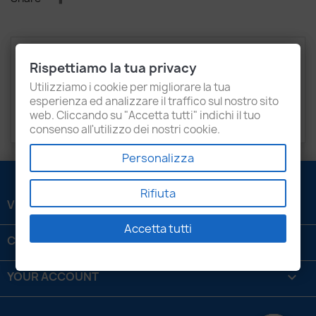
Description
Product Details
Rispettiamo la tua privacy
Attachments
Recensioni
Utilizziamo i cookie per migliorare la tua
esperienza ed analizzare il traffico sul nostro sito
web. Cliccando su "Accetta tutti" indichi il tuo
OEM
22706138
consenso all'utilizzo dei nostri cookie.
Personalizza
Rifiuta
VENEZIANI LUIGI SRL

Accetta tutti
CONTATTACI

YOUR ACCOUNT
