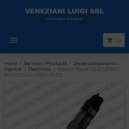

(0)
shopping_cart
Home
Services / Products
Diesel components
Injector
Electronic
Injector Bosch 0445120362 |
0445120424 | 0986435702