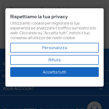
Description
Product Details
Rispettiamo la tua privacy
Attachments
Recensioni
Utilizziamo i cookie per migliorare la tua
esperienza ed analizzare il traffico sul nostro sito
web. Cliccando su "Accetta tutti" indichi il tuo
for Audi Vw Seat Skoda 2.0 Tdi
consenso all'utilizzo dei nostri cookie.
Personalizza
Rifiuta
VENEZIANI LUIGI SRL

Accetta tutti
CONTATTACI

YOUR ACCOUNT
