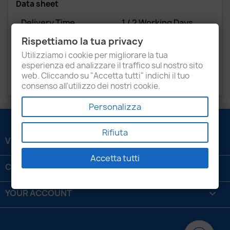
Data sheet
Delivery Time
1 / 2 Working Days
(depends From
Rispettiamo la tua privacy
Geographic Area)
Utilizziamo i cookie per migliorare la tua
esperienza ed analizzare il traffico sul nostro sito
Conditions Of Sale
New
web. Cliccando su "Accetta tutti" indichi il tuo
consenso all'utilizzo dei nostri cookie.
Personalizza
Rifiuta
VENEZIANI LUIGI SRL

Accetta tutti
CONTATTACI

YOUR ACCOUNT
