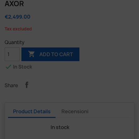
AXOR
€2,499.00
Tax excluded
Quantity

ADD TO CART

In Stock
Share
Product Details
Recensioni
In stock
2 Items