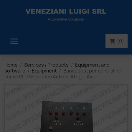

(0)
shopping_cart
Home
Services / Products
Equipment and
software
Equipment
Banco test per centraline
Temic PLD Mercedes Actros, Atego, Axor