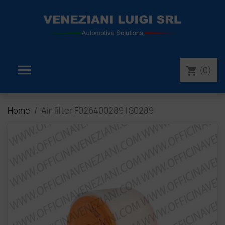

(0)
shopping_cart
Home
Air filter F026400289 | S0289