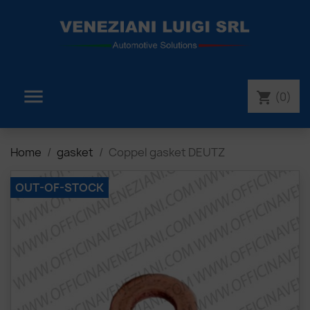

(0)
shopping_cart
Home
gasket
Coppel gasket DEUTZ
OUT-OF-STOCK