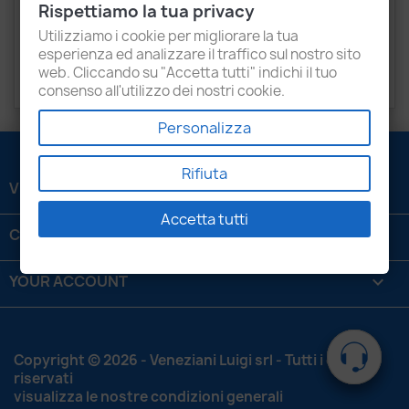
Rispettiamo la tua privacy
Recensioni
Utilizziamo i cookie per migliorare la tua
esperienza ed analizzare il traffico sul nostro sito
web. Cliccando su "Accetta tutti" indichi il tuo
Coppel gasket
consenso all'utilizzo dei nostri cookie.
Personalizza
Rifiuta
VENEZIANI LUIGI SRL

Accetta tutti
CONTATTACI

YOUR ACCOUNT

Copyright © 2026 - Veneziani Luigi srl - Tutti i diritti
riservati
visualizza le nostre condizioni generali