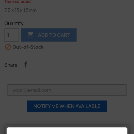
Tax excluded
7.5 x 13 x 1.5mm
Quantity

ADD TO CART

Out-of-Stock
Share
NOTIFY ME WHEN AVAILABLE
Description
Product Details