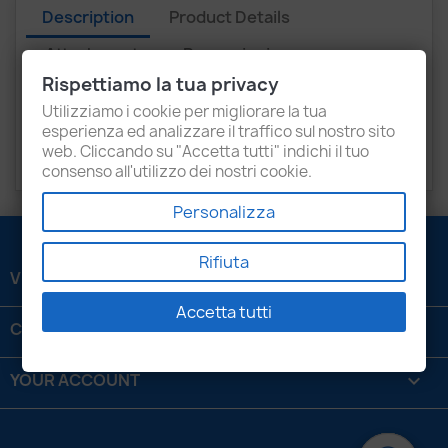
Description
Product Details
Attachments
Recensioni
Rispettiamo la tua privacy
Utilizziamo i cookie per migliorare la tua
FIAT
Ducato
esperienza ed analizzare il traffico sul nostro sito
web. Cliccando su "Accetta tutti" indichi il tuo
IVECO
Daily
consenso all'utilizzo dei nostri cookie.
Personalizza
Rifiuta
VENEZIANI LUIGI SRL

Accetta tutti
CONTATTACI

YOUR ACCOUNT
