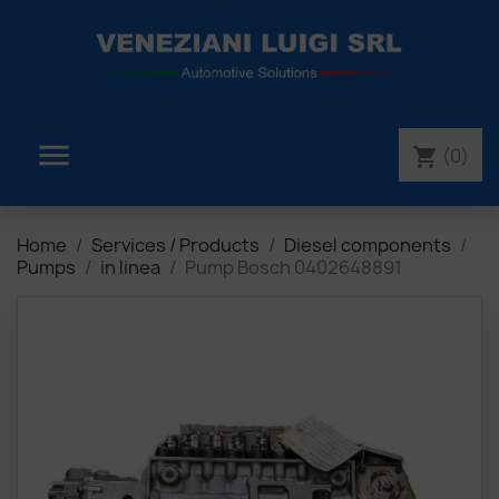

(0)
shopping_cart
Home
Services / Products
Diesel components
Pumps
in linea
Pump Bosch 0402648891