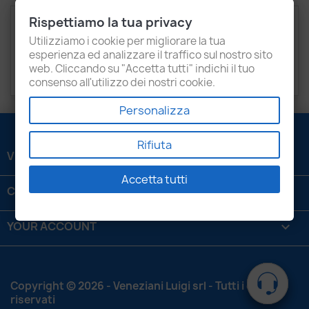
Rispettiamo la tua privacy
Description
Product Details
Utilizziamo i cookie per migliorare la tua
Attachments
Recensioni
esperienza ed analizzare il traffico sul nostro sito
web. Cliccando su "Accetta tutti" indichi il tuo
consenso all'utilizzo dei nostri cookie.
Personalizza
Rifiuta
VENEZIANI LUIGI SRL

Accetta tutti
CONTATTACI

YOUR ACCOUNT

Copyright © 2026 - Veneziani Luigi srl - Tutti i diritti
riservati