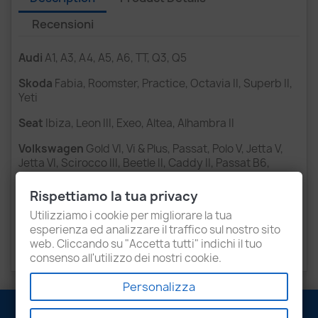
Recensioni
Audi
A1, A3, A4, A5, A6, TT, Q3, Q5
Skoda
Fabia, Roomster, Practice, Octavia II, Superb II,
Yeti
Seat
Ibiza, Leon III, Exeo, Altea, Alhambra II
Volkswagen
Gold VI, Vi & Plus, Passat, Polo V, Jetta V,
Jetta VI, Scirocco III, Beetle II, Caddy II, Passat B6,
Passat B7, Passat CC, Touran, Sharan II, T5, Amarok
Rispettiamo la tua privacy
Cod.Mot
CAYB, CAYC, CBAB, CBBB, CBAA, CFFB,
Utilizziamo i cookie per migliorare la tua
CAGA, CAHA, CAGB, CAHB, CAGC, FCA, CAAA, CAAB,
esperienza ed analizzare il traffico sul nostro sito
CAAC, CCHA, CAVA, CBAB, CBDA, CBDD, CBAC, CBDA,
web. Cliccando su "Accetta tutti" indichi il tuo
CBDC.
consenso all'utilizzo dei nostri cookie.
Personalizza