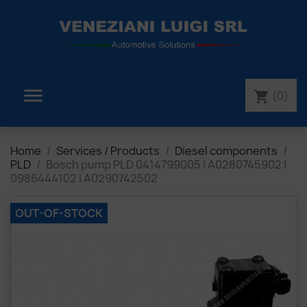

(0)
shopping_cart
Home
Services / Products
Diesel components
PLD
Bosch pump PLD 0414799005 | A0280745902 |
0986444102 | A0290742502
OUT-OF-STOCK