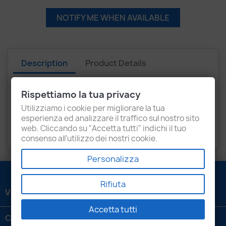
NOTIFY ME WHEN AVAILABLE
Description
Product Details
Recensioni
Rispettiamo la tua privacy
Bosch pump PLD 0414799005
Utilizziamo i cookie per migliorare la tua
esperienza ed analizzare il traffico sul nostro sito
For mercedes-benz, KÄSSBOHRER, IRAN KHODRO
web. Cliccando su "Accetta tutti" indichi il tuo
DIESEL
consenso all'utilizzo dei nostri cookie.
Personalizza
Rifiuta
VENEZIANI LUIGI SRL

Accetta tutti
CONTATTACI
