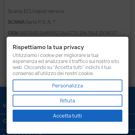
Scania ECU repair service.
SCANIA
Serie P, G, R, T
OEM
2457000 2485932 2442725 2547543 2578707
2637006 2721555 2711461 2779636 2753529 2429017
2437721 2397947 2429023 2337577 2270595 2969246
Rispettiamo la tua privacy
2949976 3025979 2161836 2913208
Utilizziamo i cookie per migliorare la tua
esperienza ed analizzare il traffico sul nostro sito
ALT
A2C30127702, A2C30127701, A2C30127703,
web. Cliccando su "Accetta tutti" indichi il tuo
A2C30127801
consenso all'utilizzo dei nostri cookie.
Personalizza
Rifiuta
VENEZIANI LUIGI SRL

Accetta tutti
CONTATTACI
