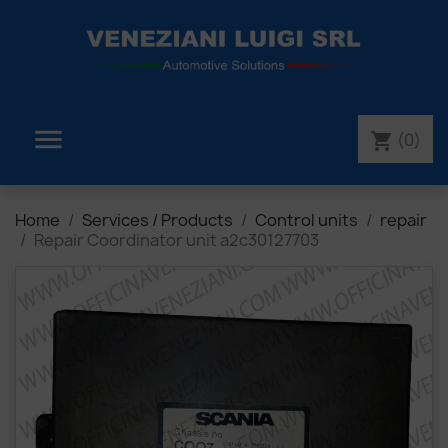

(0)
shopping_cart
Home
Services / Products
Control units
repair
Repair Coordinator unit a2c30127703