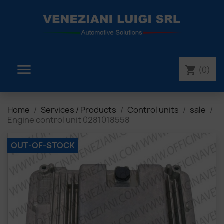

(0)
shopping_cart
Home
Services / Products
Control units
sale
Engine control unit 0281018558
OUT-OF-STOCK