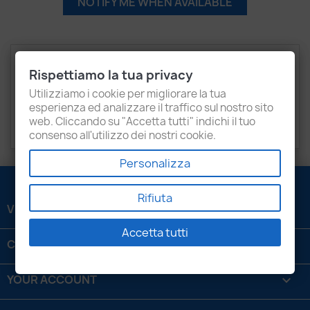
NOTIFY ME WHEN AVAILABLE
Description
Product Details
Rispettiamo la tua privacy
Recensioni
Utilizziamo i cookie per migliorare la tua
esperienza ed analizzare il traffico sul nostro sito
web. Cliccando su "Accetta tutti" indichi il tuo
BMW
316d
consenso all'utilizzo dei nostri cookie.
Personalizza
Rifiuta
VENEZIANI LUIGI SRL

Accetta tutti
CONTATTACI

YOUR ACCOUNT
