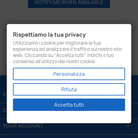
NOTIFY ME WHEN AVAILABLE
Description
Product Details
Rispettiamo la tua privacy
Recensioni
Utilizziamo i cookie per migliorare la tua
esperienza ed analizzare il traffico sul nostro sito
web. Cliccando su "Accetta tutti" indichi il tuo
FIAT
Ducato 3.0
consenso all'utilizzo dei nostri cookie.
Personalizza
Rifiuta
VENEZIANI LUIGI SRL

Accetta tutti
CONTATTACI

YOUR ACCOUNT
