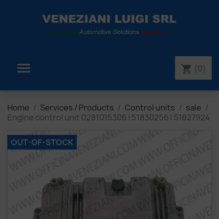

(0)
shopping_cart
Home
Services / Products
Control units
sale
Engine control unit 0281015306 | 51830256 | 51827924
OUT-OF-STOCK