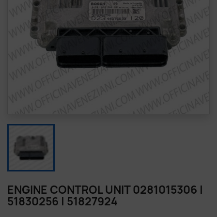
ENGINE CONTROL UNIT 0281015306 |
51830256 | 51827924