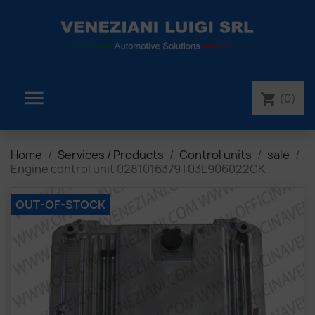

(0)
shopping_cart
Home
Services / Products
Control units
sale
Engine control unit 0281016379 | 03L906022CK
OUT-OF-STOCK