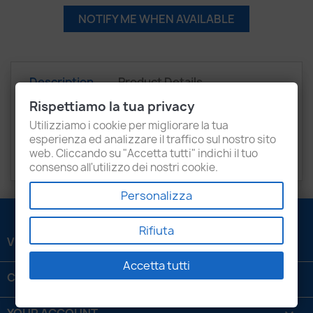
NOTIFY ME WHEN AVAILABLE
Description
Product Details
Rispettiamo la tua privacy
Recensioni
Utilizziamo i cookie per migliorare la tua
esperienza ed analizzare il traffico sul nostro sito
VOLKSWAGEN
California, Transporter, Multivan,
web. Cliccando su "Accetta tutti" indichi il tuo
Caravelle
consenso all'utilizzo dei nostri cookie.
Personalizza
Rifiuta
VENEZIANI LUIGI SRL

Accetta tutti
CONTATTACI
