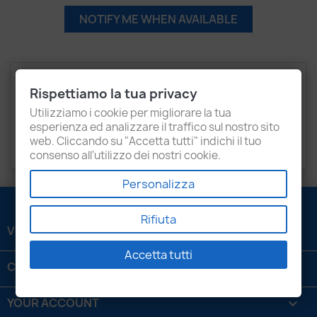
NOTIFY ME WHEN AVAILABLE
Description
Product Details
Rispettiamo la tua privacy
Recensioni
Utilizziamo i cookie per migliorare la tua
esperienza ed analizzare il traffico sul nostro sito
web. Cliccando su "Accetta tutti" indichi il tuo
SKODA
Superb
consenso all'utilizzo dei nostri cookie.
Personalizza
Rifiuta
VENEZIANI LUIGI SRL

Accetta tutti
CONTATTACI

YOUR ACCOUNT
