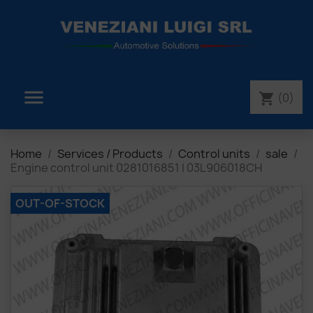

(0)
shopping_cart
Home
Services / Products
Control units
sale
Engine control unit 0281016851 | 03L906018CH
OUT-OF-STOCK