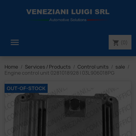

(0)
shopping_cart
Home
Services / Products
Control units
sale
Engine control unit 0281018928 | 03L906018PG
OUT-OF-STOCK