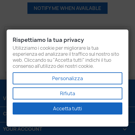
NOTIFY ME WHEN AVAILABLE
Description
Product Details
Rispettiamo la tua privacy
Recensioni
Utilizziamo i cookie per migliorare la tua
esperienza ed analizzare il traffico sul nostro sito
web. Cliccando su "Accetta tutti" indichi il tuo
VOLKSWAGEN
Caddy
consenso all'utilizzo dei nostri cookie.
Personalizza
Rifiuta
VENEZIANI LUIGI SRL

Accetta tutti
CONTATTACI

YOUR ACCOUNT
