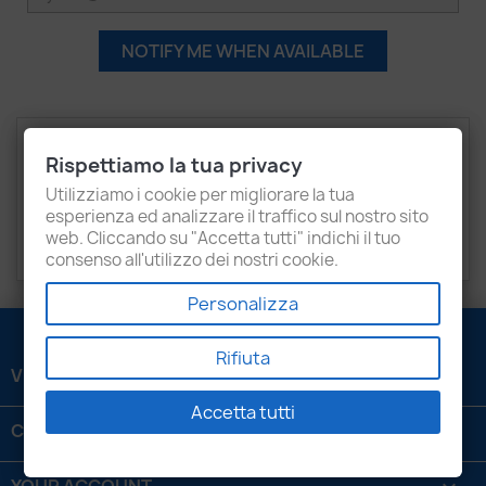
NOTIFY ME WHEN AVAILABLE
Description
Product Details
Rispettiamo la tua privacy
Recensioni
Utilizziamo i cookie per migliorare la tua
esperienza ed analizzare il traffico sul nostro sito
web. Cliccando su "Accetta tutti" indichi il tuo
VOLKSWAGEN
Crafter 30, 35, 50
consenso all'utilizzo dei nostri cookie.
Personalizza
Rifiuta
VENEZIANI LUIGI SRL

Accetta tutti
CONTATTACI
