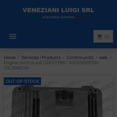

(0)
shopping_cart
Home
Services / Products
Control units
sale
Engine control unit 0281017661 | A0009003100 |
03L906012K
OUT-OF-STOCK