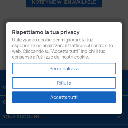
NOTIFY ME WHEN AVAILABLE
Description
Product Details
Rispettiamo la tua privacy
Recensioni
Utilizziamo i cookie per migliorare la tua
esperienza ed analizzare il traffico sul nostro sito
web. Cliccando su "Accetta tutti" indichi il tuo
AUDI
A4, A5
consenso all'utilizzo dei nostri cookie.
Personalizza
Rifiuta
VENEZIANI LUIGI SRL

Accetta tutti
CONTATTACI

YOUR ACCOUNT
