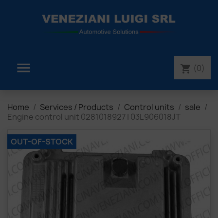

(0)
shopping_cart
Home
Services / Products
Control units
sale
Engine control unit 0281018927 | 03L906018JT
OUT-OF-STOCK