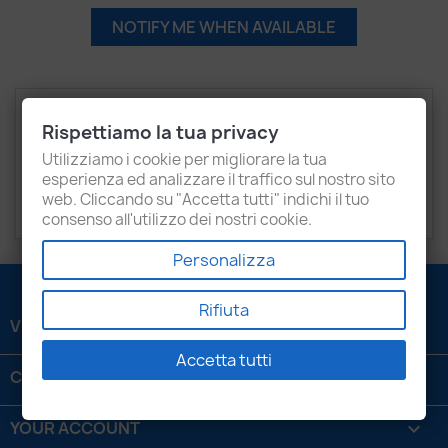
NOTIFY ME WHEN AVAILABLE
Description
Product Details
Rispettiamo la tua privacy
Recensioni
Utilizziamo i cookie per migliorare la tua
esperienza ed analizzare il traffico sul nostro sito
web. Cliccando su "Accetta tutti" indichi il tuo
SEAT
Alhambra
consenso all'utilizzo dei nostri cookie.
Personalizza
Rifiuta
VENEZIANI LUIGI SRL

Accetta tutti
CONTATTACI

YOUR ACCOUNT
