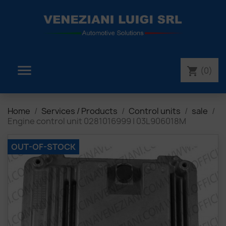

(0)
shopping_cart
Home
Services / Products
Control units
sale
Engine control unit 0281016999 | 03L906018M
OUT-OF-STOCK