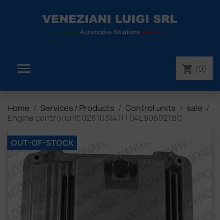

(0)
shopping_cart
Home
Services / Products
Control units
sale
Engine control unit 0281031411 | 04L906021BC
OUT-OF-STOCK