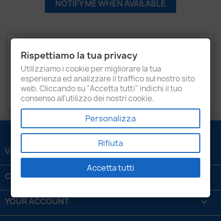
NOTIFY ME WHEN AVAILABLE
Description
Product Details
Rispettiamo la tua privacy
Recensioni
Utilizziamo i cookie per migliorare la tua
esperienza ed analizzare il traffico sul nostro sito
web. Cliccando su "Accetta tutti" indichi il tuo
AUDI
A6
consenso all'utilizzo dei nostri cookie.
Personalizza
Rifiuta
VENEZIANI LUIGI SRL

Accetta tutti
CONTATTACI

YOUR ACCOUNT
