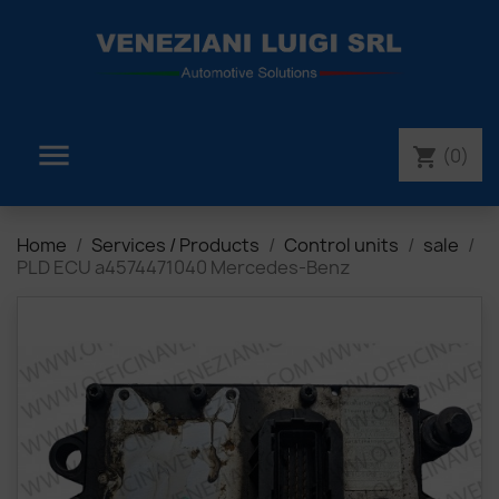

(0)
shopping_cart
Home
Services / Products
Control units
sale
PLD ECU a4574471040 Mercedes-Benz