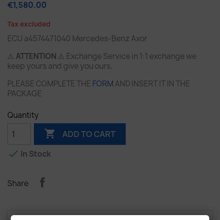
€1,580.00
Tax excluded
ECU a4574471040 Mercedes-Benz Axor
⚠️
ATTENTION
⚠️ Exchange Service in 1:1 exchange we
keep yours and give you ours.
PLEASE COMPLETE THE
FORM
AND INSERT IT IN THE
PACKAGE
Quantity

ADD TO CART

In Stock
Share