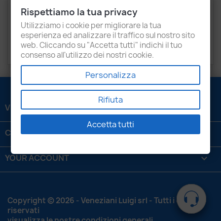
Description
Product Details
Rispettiamo la tua privacy
Recensioni
Utilizziamo i cookie per migliorare la tua
esperienza ed analizzare il traffico sul nostro sito
web. Cliccando su "Accetta tutti" indichi il tuo
Mercedes-Benz Axor
consenso all'utilizzo dei nostri cookie.
Personalizza
Rifiuta
VENEZIANI LUIGI SRL

Accetta tutti
CONTATTACI

YOUR ACCOUNT

Copyright © 2026 - Veneziani Luigi srl - Tutti i diritti
riservati
visualizza le nostre condizioni generali