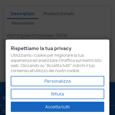
Description
Product Details
Recensioni
Warming electrical power: 500W
Power eff./peak: 250/500W
Total electric power: 750W
Rispettiamo la tua privacy
Power supply: 220V (±/-10%) -50/60Hz
Utilizziamo i cookie per migliorare la tua
Capacity’: 14 lt.
esperienza ed analizzare il traffico sul nostro sito
Weight: 8 Kg.
web. Cliccando su "Accetta tutti" indichi il tuo
Freq. Ultrasuoni: 22Khz
consenso all'utilizzo dei nostri cookie.
Personalizza
Rifiuta
VENEZIANI LUIGI SRL

Accetta tutti
CONTATTACI
