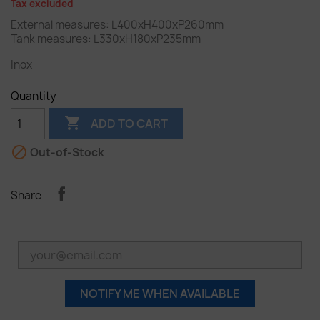
Tax excluded
External measures: L400xH400xP260mm
Tank measures: L330xH180xP235mm
Inox
Quantity

ADD TO CART

Out-of-Stock
Share
NOTIFY ME WHEN AVAILABLE