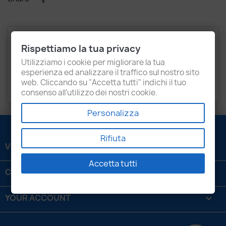
Description
Product Details
Rispettiamo la tua privacy
Attachments
Recensioni
Utilizziamo i cookie per migliorare la tua
esperienza ed analizzare il traffico sul nostro sito
web. Cliccando su "Accetta tutti" indichi il tuo
Volkswagen
California, LT, Multivan, Transporter
consenso all'utilizzo dei nostri cookie.
Personalizza
Rifiuta
VENEZIANI LUIGI SRL

Accetta tutti
CONTATTACI

YOUR ACCOUNT
