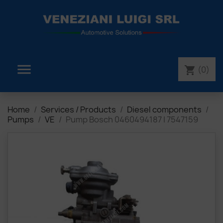

(0)
shopping_cart
Home
Services / Products
Diesel components
Pumps
VE
Pump Bosch 0460494187 | 7547159