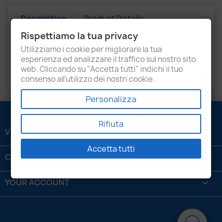
Description
Product Details
Rispettiamo la tua privacy
Attachments
Recensioni
Utilizziamo i cookie per migliorare la tua
esperienza ed analizzare il traffico sul nostro sito
With old core return
web. Cliccando su "Accetta tutti" indichi il tuo
.
consenso all'utilizzo dei nostri cookie.
Personalizza
Rifiuta
VENEZIANI LUIGI SRL

Accetta tutti
CONTATTACI

YOUR ACCOUNT
