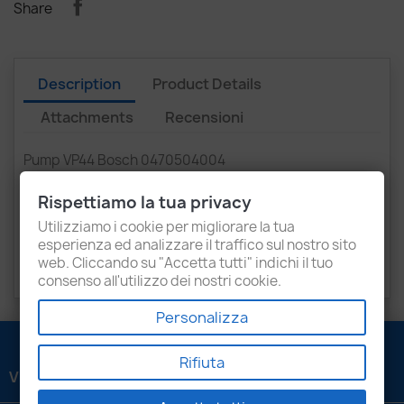
Share
Description
Product Details
Attachments
Recensioni
Pump VP44 Bosch 0470504004
Opel Vectra 2.0 Dti from 1997 to 2003 engine type
X20DTH
Rispettiamo la tua privacy
Saab 9-3 2.2 16V TD from 1998 to 2002 engine type
Utilizziamo i cookie per migliorare la tua
D223L
esperienza ed analizzare il traffico sul nostro sito
web. Cliccando su "Accetta tutti" indichi il tuo
Remanufactured with old core return
consenso all'utilizzo dei nostri cookie.
Personalizza
Rifiuta
VENEZIANI LUIGI SRL
