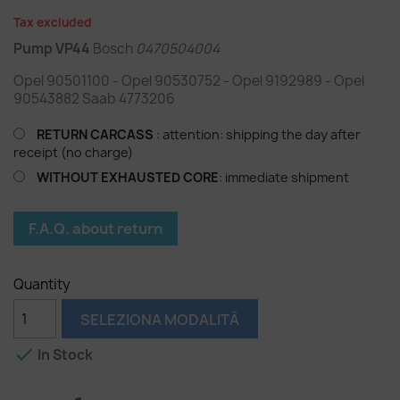
Tax excluded
Pump VP44
Bosch
0470504004
Opel 90501100 - Opel 90530752 - Opel 9192989 - Opel
90543882 Saab 4773206
RETURN CARCASS
: attention: shipping the day after
receipt (no charge)
WITHOUT EXHAUSTED CORE
: immediate shipment
F.A.Q. about return
Quantity
SELEZIONA MODALITÀ

In Stock