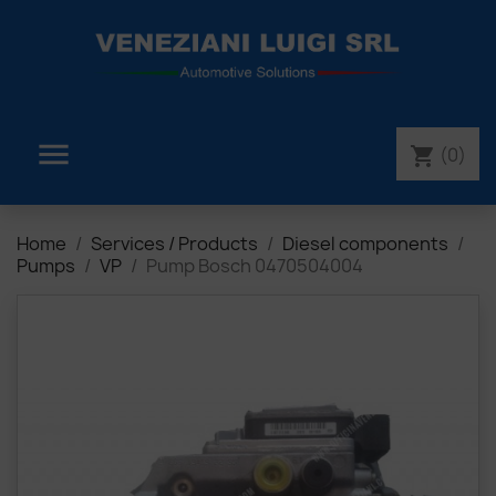

(0)
shopping_cart
Home
Services / Products
Diesel components
Pumps
VP
Pump Bosch 0470504004