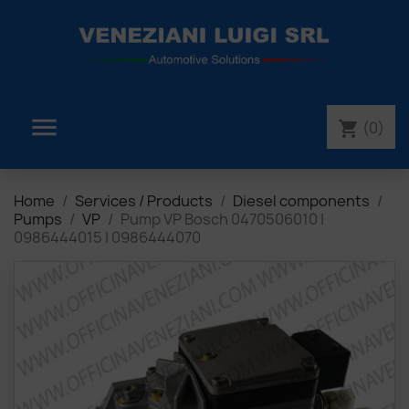

(0)
shopping_cart
Home
Services / Products
Diesel components
Pumps
VP
Pump VP Bosch 0470506010 |
0986444015 | 0986444070