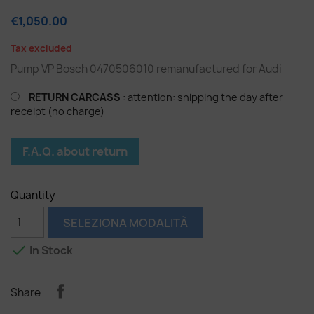
€1,050.00
Tax excluded
Pump VP Bosch 0470506010 remanufactured for Audi
RETURN CARCASS
: attention: shipping the day after
receipt (no charge)
F.A.Q. about return
Quantity
SELEZIONA MODALITÀ

In Stock
Share