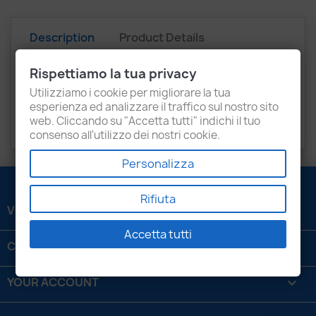
Description
Product Details
Recensioni
Rispettiamo la tua privacy
Utilizziamo i cookie per migliorare la tua
Audi
A4, A6, A8
esperienza ed analizzare il traffico sul nostro sito
web. Cliccando su "Accetta tutti" indichi il tuo
Volkswagen
Passat
consenso all'utilizzo dei nostri cookie.
Personalizza
Rifiuta
VENEZIANI LUIGI SRL

Accetta tutti
CONTATTACI

YOUR ACCOUNT
