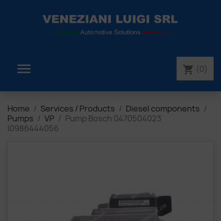

(0)
shopping_cart
Home
Services / Products
Diesel components
Pumps
VP
Pump Bosch 0470504023
|0986444056