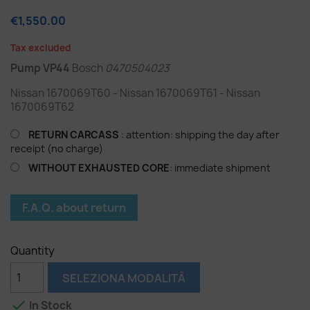
€1,550.00
Tax excluded
Pump VP44
Bosch
0470504023
Nissan 1670069T60 - Nissan 1670069T61 - Nissan
1670069T62
RETURN CARCASS
: attention: shipping the day after
receipt (no charge)
WITHOUT EXHAUSTED CORE
: immediate shipment
F.A.Q. about return
Quantity
SELEZIONA MODALITÀ

In Stock