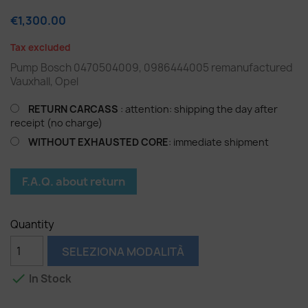
€1,300.00
Tax excluded
Pump Bosch 0470504009, 0986444005 remanufactured
Vauxhall, Opel
RETURN CARCASS
: attention: shipping the day after
receipt (no charge)
WITHOUT EXHAUSTED CORE
: immediate shipment
F.A.Q. about return
Quantity
SELEZIONA MODALITÀ

In Stock