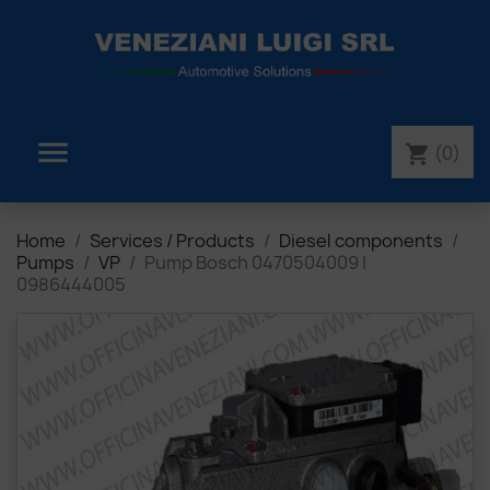

(0)
shopping_cart
Home
Services / Products
Diesel components
Pumps
VP
Pump Bosch 0470504009 |
0986444005