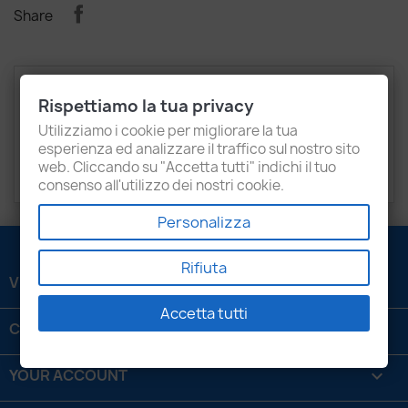
Share
Description
Product Details
Rispettiamo la tua privacy
Attachments
Recensioni
Utilizziamo i cookie per migliorare la tua
esperienza ed analizzare il traffico sul nostro sito
web. Cliccando su "Accetta tutti" indichi il tuo
9129340, 9119221, 9192986
consenso all'utilizzo dei nostri cookie.
Personalizza
Rifiuta
VENEZIANI LUIGI SRL

Accetta tutti
CONTATTACI

YOUR ACCOUNT
